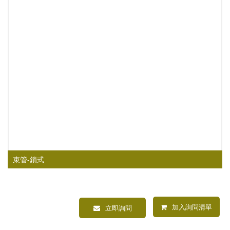
束管-鎖式
加入詢問清單
立即詢問