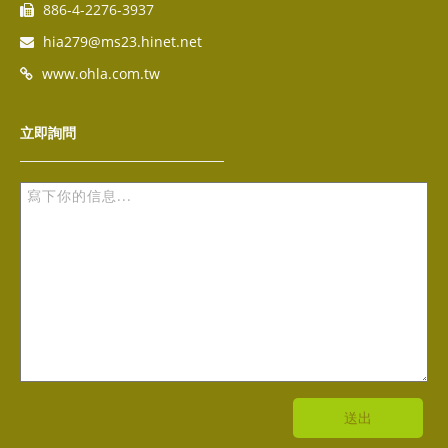
886-4-2276-3937
hia279@ms23.hinet.net
www.ohla.com.tw
立即詢問
送出