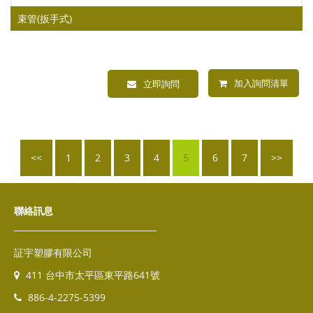
束管(扳手式)
加入詢問清單
立即詢問
<<
1
2
3
4
5
6
7
>>
聯絡訊息
証宇塑膠有限公司
411 台中市太平區東平路641號
886-4-2275-5399