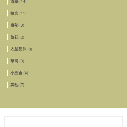
管塞
(14)
輪套
(11)
腳墊
(3)
旋鈕
(2)
衣架配件
(8)
華司
(3)
小五金
(4)
其他
(7)