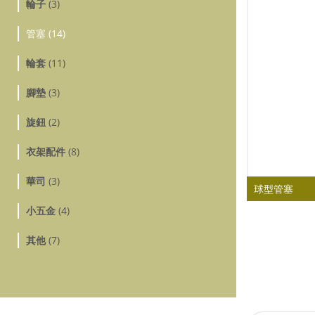
輪子
(3)
管塞 (14)
輪套
(11)
腳墊
(3)
旋鈕
(2)
衣架配件
(8)
華司
(3)
球型管塞
小五金
(4)
其他
(7)