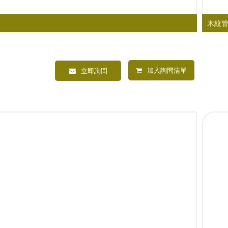
木紋
加入詢問清單
立即詢問
內塞