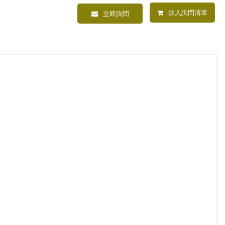
加入詢問清單
立即詢問
木紋管塞