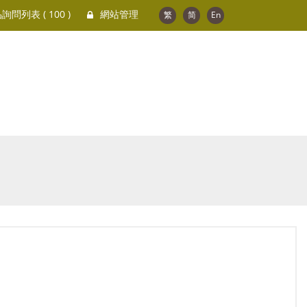
品詢問列表
( 100 )
網站管理
繁
简
En