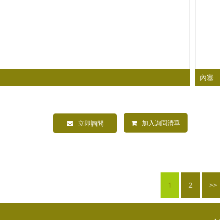
內塞
加入詢問清單
立即詢問
1
2
>>