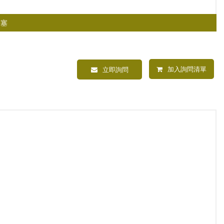
管塞
加入詢問清單
立即詢問
內塞